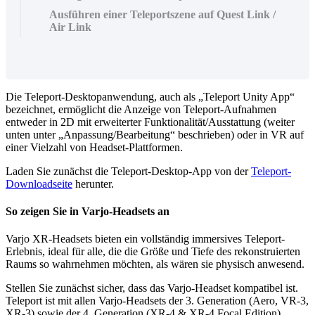
Ausführen einer Teleportszene auf Quest Link /
Air Link
Die Teleport-Desktopanwendung, auch als „Teleport Unity App“
bezeichnet, ermöglicht die Anzeige von Teleport-Aufnahmen
entweder in 2D mit erweiterter Funktionalität/Ausstattung (weiter
unten unter „Anpassung/Bearbeitung“ beschrieben) oder in VR auf
einer Vielzahl von Headset-Plattformen.
Laden Sie zunächst die Teleport-Desktop-App von der
Teleport-
Downloadseite
herunter.
So zeigen Sie in Varjo-Headsets an
Varjo XR-Headsets bieten ein vollständig immersives Teleport-
Erlebnis, ideal für alle, die die Größe und Tiefe des rekonstruierten
Raums so wahrnehmen möchten, als wären sie physisch anwesend.
Stellen Sie zunächst sicher, dass das Varjo-Headset kompatibel ist.
Teleport ist mit allen Varjo-Headsets der 3. Generation (Aero, VR-3,
XR-3) sowie der 4. Generation (XR-4 & XR-4 Focal Edition)