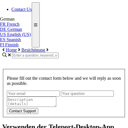
Contact Us
German
FR
French
DE
German
US
English (US)
ES
Spanish
FI
Finnish
Home
Besichtigung
Please fill out the contact form below and we will reply as soon
as possible.
Contact Support
Verwenden der Teleport-Desktop-App