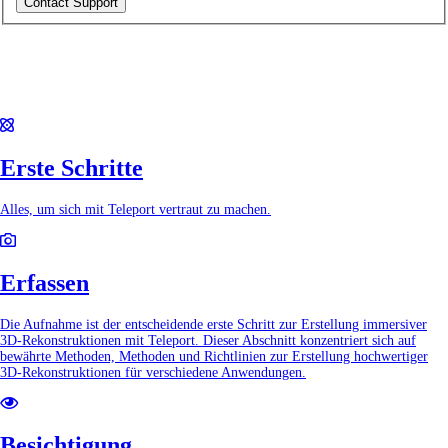
Contact Support
Find answers to questions have about scanning, viewing, and interacting
with Teleport across all platforms. If an answer can't be found here, go to
'Contact Us' in the top-right or email us directly 'teleport@varjo.com' with
your inquiry.
Erste Schritte
Alles, um sich mit Teleport vertraut zu machen.
Erfassen
Die Aufnahme ist der entscheidende erste Schritt zur Erstellung immersiver
3D-Rekonstruktionen mit Teleport. Dieser Abschnitt konzentriert sich auf
bewährte Methoden, Methoden und Richtlinien zur Erstellung hochwertiger
3D-Rekonstruktionen für verschiedene Anwendungen.
Besichtigung