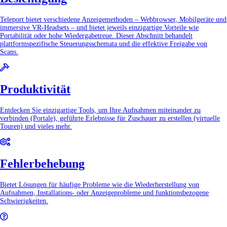
Teleport bietet verschiedene Anzeigemethoden – Webbrowser, Mobilgeräte und
immersive VR-Headsets – und bietet jeweils einzigartige Vorteile wie
Portabilität oder hohe Wiedergabetreue. Dieser Abschnitt behandelt
plattformspezifische Steuerungsschemata und die effektive Freigabe von
Scans.
Produktivität
Entdecken Sie einzigartige Tools, um Ihre Aufnahmen miteinander zu
verbinden (Portale), geführte Erlebnisse für Zuschauer zu erstellen (virtuelle
Touren) und vieles mehr.
Fehlerbehebung
Bietet Lösungen für häufige Probleme wie die Wiederherstellung von
Aufnahmen, Installations- oder Anzeigeprobleme und funktionsbezogene
Schwierigkeiten.